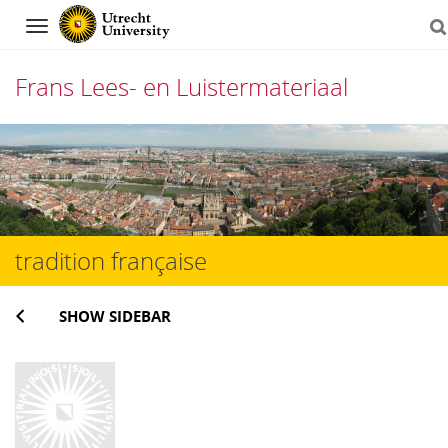
Navigation
Frans Lees- en Luistermateriaal
Skip
to
content
tradition française
SHOW SIDEBAR