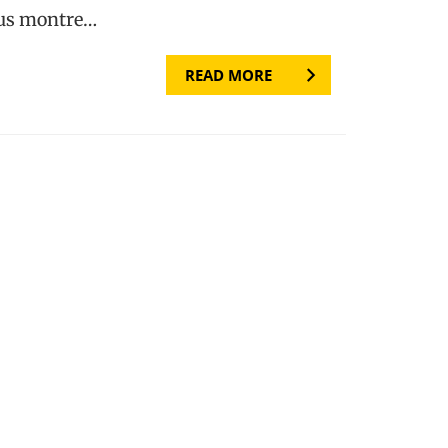
ous montre…
READ MORE