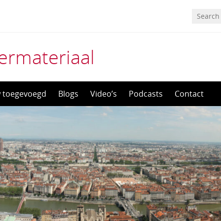
termateriaal
 toegevoegd
Blogs
Video’s
Podcasts
Contact