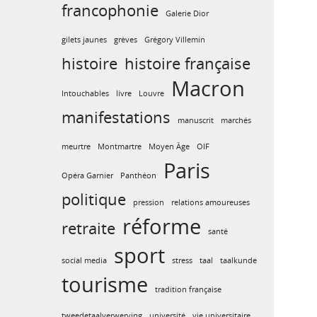
francophonie
Galerie Dior
gilets jaunes
grèves
Grégory Villemin
histoire
histoire française
Macron
Intouchables
livre
Louvre
manifestations
manuscrit
marchés
meurtre
Montmartre
Moyen Âge
OIF
Paris
Opéra Garnier
Panthéon
politique
pression
relations amoureuses
réforme
retraite
santé
sport
social media
stress
taal
taalkunde
tourisme
tradition française
tweedetaalverwerving
université
vie universitaire